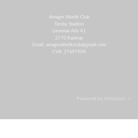
Amager Atletik Club
Tårnby Stadion
Gemmas Alle 41
2770 Kastrup
Email: amageratletikclub@gmail.com
CVR: 27697909
Powered by Holdsport