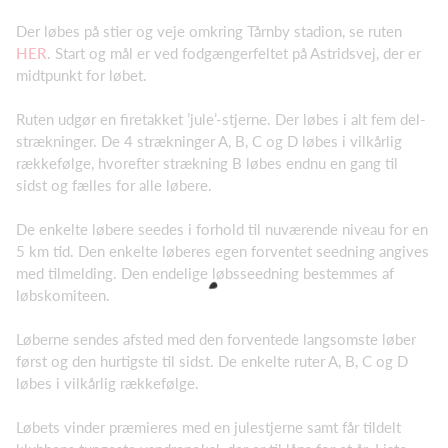
Der løbes på stier og veje omkring Tårnby stadion, se ruten
HER
. Start og mål er ved fodgængerfeltet på Astridsvej, der er
midtpunkt for løbet.
Ruten udgør en firetakket ’jule’-stjerne. Der løbes i alt fem del-
strækninger. De 4 strækninger A, B, C og D løbes i vilkårlig
rækkefølge, hvorefter strækning B løbes endnu en gang til
sidst og fælles for alle løbere.
De enkelte løbere seedes i forhold til nuværende niveau for en
5 km tid. Den enkelte løberes egen forventet seedning angives
med tilmelding. Den endelige løbsseedning bestemmes af
løbskomiteen.
Løberne sendes afsted med den forventede langsomste løber
først og den hurtigste til sidst. De enkelte ruter A, B, C og D
løbes i vilkårlig rækkefølge.
Løbets vinder præmieres med en julestjerne samt får tildelt