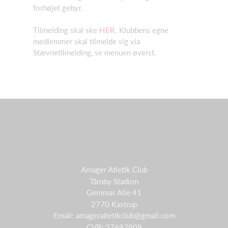
forhøjet gebyr.
Tilmelding skal ske
HER
. Klubbens egne
medlemmer skal tilmelde sig via
Stævnetilmelding, se menuen øverst.
Amager Atletik Club
Tårnby Stadion
Gemmas Alle 41
2770 Kastrup
Email: amageratletikclub@gmail.com
CVR: 27697909