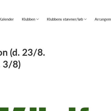
Kalender
Klubben
Klubbens stævner/løb
Arrangem
n (d. 23/8.
. 3/8)