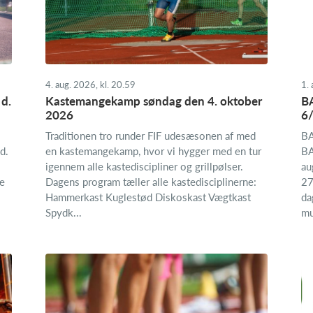
4. aug. 2026, kl. 20.59
1. 
d.
Kastemangekamp søndag den 4. oktober
BA
2026
6/
Traditionen tro runder FIF udesæsonen af med
BA
d.
en kastemangekamp, hvor vi hygger med en tur
BA
igennem alle kastediscipliner og grillpølser.
au
e
Dagens program tæller alle kastedisciplinerne:
27
Hammerkast Kuglestød Diskoskast Vægtkast
da
Spydk...
mu