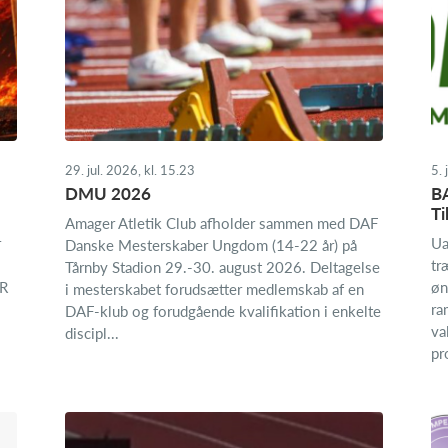
29. jul. 2026, kl. 15.23
5. 
DMU 2026
BA
Ti
Amager Atletik Club afholder sammen med DAF
r
Ua
Danske Mesterskaber Ungdom (14-22 år) på
tr
Tårnby Stadion 29.-30. august 2026. Deltagelse
ER
øn
i mesterskabet forudsætter medlemskab af en
ra
DAF-klub og forudgående kvalifikation i enkelte
va
discipl...
pr