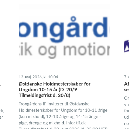
12. maj. 2026, kl. 10.04
7. 
.
Østdanske Holdmesterskaber for
Af
Ungdom 10-15 år (D. 20/9.
se
Tilmeldingsfrist d. 30/8)
Om
Trongårdens IF inviterer til Østdanske
yn
Holdmesterskaber for Ungdom for 10-11 årige
rk,
fo
(kun mixhold), 12-13 årige og 14-15 årige -
er
ud
pige, drenge og mixhold. Info: tif.dk
no