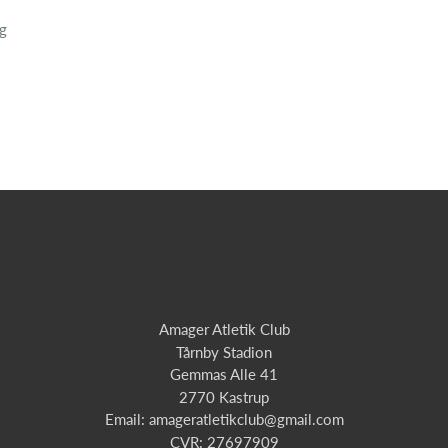
rg
Amager Atletik Club
Tårnby Stadion
Gemmas Alle 41
2770 Kastrup
Email: amageratletikclub@gmail.com
CVR: 27697909