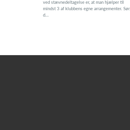
ved stævnedeltagelse er, at man hjælper til
mindst 3 af klubbens egne arrangementer. Sø
d...