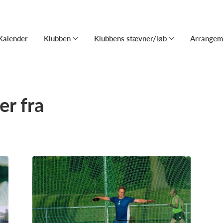
Kalender
Klubben
Klubbens stævner/løb
Arrangem
r fra