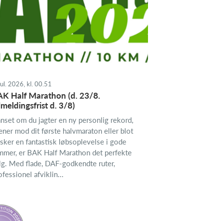
jul. 2026, kl. 00.51
K Half Marathon (d. 23/8.
lmeldingsfrist d. 3/8)
nset om du jagter en ny personlig rekord,
æner mod dit første halvmaraton eller blot
sker en fantastisk løbsoplevelse i gode
mmer, er BAK Half Marathon det perfekte
lg. Med flade, DAF-godkendte ruter,
ofessionel afviklin...