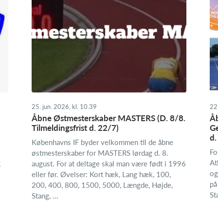
25. jun. 2026, kl. 10.39
22.
Åbne Østmesterskaber MASTERS (D. 8/8.
Åb
Tilmeldingsfrist d. 22/7)
Ge
d.
Københavns IF byder velkommen til de åbne
Fo
østmesterskaber for MASTERS lørdag d. 8.
At
R
august. For at deltage skal man være født i 1996
og
eller før. Øvelser: Kort hæk, Lang hæk, 100,
på
200, 400, 800, 1500, 5000, Længde, Højde,
St
Stang, ...