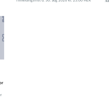
Tilmeldingsfrist d. 30. aug 2026 kl. 23:00 HER
𝐀𝐥
or
er