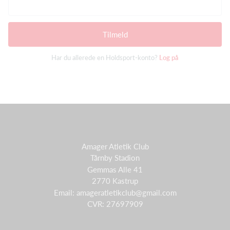
Tilmeld
Har du allerede en Holdsport-konto?
Log på
Amager Atletik Club
Tårnby Stadion
Gemmas Alle 41
2770 Kastrup
Email: amageratletikclub@gmail.com
CVR: 27697909