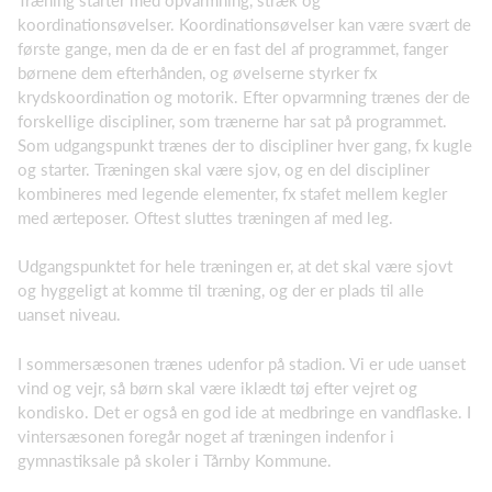
koordinationsøvelser. Koordinationsøvelser kan være svært de
første gange, men da de er en fast del af programmet, fanger
børnene dem efterhånden, og øvelserne styrker fx
krydskoordination og motorik. Efter opvarmning trænes der de
forskellige discipliner, som trænerne har sat på programmet.
Som udgangspunkt trænes der to discipliner hver gang, fx kugle
og starter. Træningen skal være sjov, og en del discipliner
kombineres med legende elementer, fx stafet mellem kegler
med ærteposer. Oftest sluttes træningen af med leg.
Udgangspunktet for hele træningen er, at det skal være sjovt
og hyggeligt at komme til træning, og der er plads til alle
uanset niveau.
I sommersæsonen trænes udenfor på stadion. Vi er ude uanset
vind og vejr, så børn skal være iklædt tøj efter vejret og
kondisko. Det er også en god ide at medbringe en vandflaske. I
vintersæsonen foregår noget af træningen indenfor i
gymnastiksale på skoler i Tårnby Kommune.