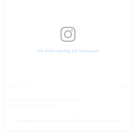
Vis dette opslag på Instagram
Et opslag delt af Amager Atletik Club (@amageratletik)